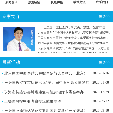
学术交流
联系我们
新闻资讯
康复经验
视频讲座
专家简介
更多>>
王振国，主任医师，研究员、教授。首届"中国十
大杰出青年" ,"全国十大科技英才",享受国务院特殊津贴
的国家有突出贡献中青年专家，享受国务院特殊津贴。
1989年在第38届尤里卡世界发明博览会上获得“世界个
人发明最高研究奖”；1990年荣获首届“中国十大杰出青
年”称号；2004年被评为“全国十大科技英才”。先后承
担国家"七五"重点攻关和“863计划”等五项国家级科研
最新活动
更多>>
项目。曾参加国家行政学院两院院士和专家理论研究
班。
北京振国中西医结合肿瘤医院与诺赛联合（北京）
2026-01-26
生物医学...
王振国教授在京应邀出席“第五届中医药高质量发展
2026-01-08
暨新质...
珠海市抗癌协会肿瘤康复与姑息治疗专委会举办
2025-12-29
2025年...
王振国教授中亚考察交流成果展望
2025-09-22
王振国应邀抵达哈萨克斯坦国共襄新药开发盛举!
2025-09-18