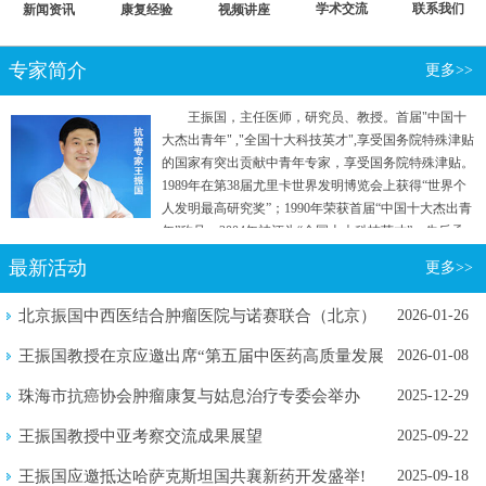
学术交流
联系我们
新闻资讯
康复经验
视频讲座
专家简介
更多>>
王振国，主任医师，研究员、教授。首届"中国十
大杰出青年" ,"全国十大科技英才",享受国务院特殊津贴
的国家有突出贡献中青年专家，享受国务院特殊津贴。
1989年在第38届尤里卡世界发明博览会上获得“世界个
人发明最高研究奖”；1990年荣获首届“中国十大杰出青
年”称号；2004年被评为“全国十大科技英才”。先后承
担国家"七五"重点攻关和“863计划”等五项国家级科研
最新活动
更多>>
项目。曾参加国家行政学院两院院士和专家理论研究
班。
北京振国中西医结合肿瘤医院与诺赛联合（北京）
2026-01-26
生物医学...
王振国教授在京应邀出席“第五届中医药高质量发展
2026-01-08
暨新质...
珠海市抗癌协会肿瘤康复与姑息治疗专委会举办
2025-12-29
2025年...
王振国教授中亚考察交流成果展望
2025-09-22
王振国应邀抵达哈萨克斯坦国共襄新药开发盛举!
2025-09-18