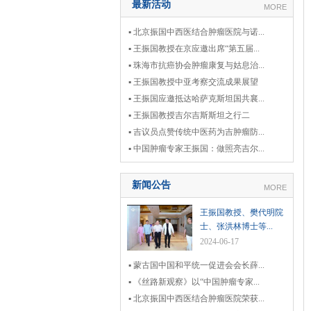
最新活动
MORE
▪ 北京振国中西医结合肿瘤医院与诺...
▪ 王振国教授在京应邀出席“第五届...
▪ 珠海市抗癌协会肿瘤康复与姑息治...
▪ 王振国教授中亚考察交流成果展望
▪ 王振国应邀抵达哈萨克斯坦国共襄...
▪ 王振国教授吉尔吉斯斯坦之行二
▪ 吉议员点赞传统中医药为吉肿瘤防...
▪ 中国肿瘤专家王振国：做照亮吉尔...
新闻公告
MORE
王振国教授、樊代明院
士、张洪林博士等...
2024-06-17
▪ 蒙古国中国和平统一促进会会长薛...
▪ 《丝路新观察》以“中国肿瘤专家...
▪ 北京振国中西医结合肿瘤医院荣获...