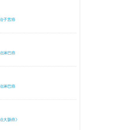
治子宫癌
治淋巴癌
治淋巴癌
治大肠癌》