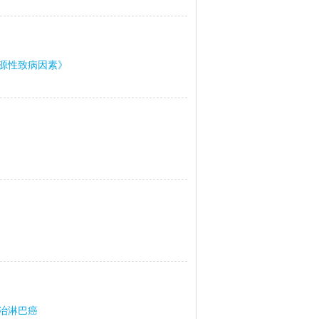
源性致病因素》
治淋巴癌