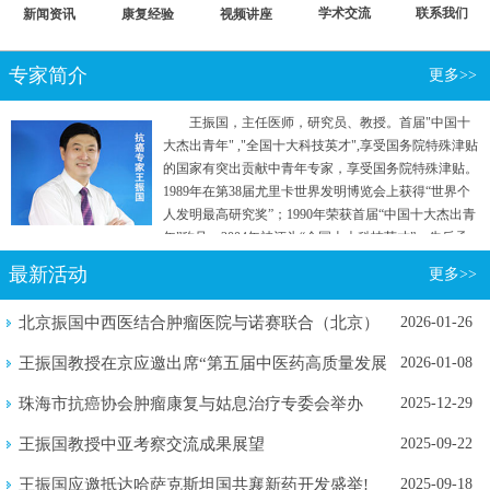
学术交流
联系我们
新闻资讯
康复经验
视频讲座
专家简介
更多>>
王振国，主任医师，研究员、教授。首届"中国十
大杰出青年" ,"全国十大科技英才",享受国务院特殊津贴
的国家有突出贡献中青年专家，享受国务院特殊津贴。
1989年在第38届尤里卡世界发明博览会上获得“世界个
人发明最高研究奖”；1990年荣获首届“中国十大杰出青
年”称号；2004年被评为“全国十大科技英才”。先后承
担国家"七五"重点攻关和“863计划”等五项国家级科研
最新活动
更多>>
项目。曾参加国家行政学院两院院士和专家理论研究
班。
北京振国中西医结合肿瘤医院与诺赛联合（北京）
2026-01-26
生物医学...
王振国教授在京应邀出席“第五届中医药高质量发展
2026-01-08
暨新质...
珠海市抗癌协会肿瘤康复与姑息治疗专委会举办
2025-12-29
2025年...
王振国教授中亚考察交流成果展望
2025-09-22
王振国应邀抵达哈萨克斯坦国共襄新药开发盛举!
2025-09-18