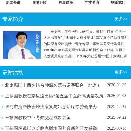
学术交流
联系我们
新闻资讯
康复经验
视频讲座
专家简介
更多>>
王振国，主任医师，研究员、教授。首届"中国十
大杰出青年" ,"全国十大科技英才",享受国务院特殊津贴
的国家有突出贡献中青年专家，享受国务院特殊津贴。
1989年在第38届尤里卡世界发明博览会上获得“世界个
人发明最高研究奖”；1990年荣获首届“中国十大杰出青
年”称号；2004年被评为“全国十大科技英才”。先后承
担国家"七五"重点攻关和“863计划”等五项国家级科研
最新活动
更多>>
项目。曾参加国家行政学院两院院士和专家理论研究
班。
北京振国中西医结合肿瘤医院与诺赛联合（北京）
2026-01-26
生物医学...
王振国教授在京应邀出席“第五届中医药高质量发展
2026-01-08
暨新质...
珠海市抗癌协会肿瘤康复与姑息治疗专委会举办
2025-12-29
2025年...
王振国教授中亚考察交流成果展望
2025-09-22
王振国应邀抵达哈萨克斯坦国共襄新药开发盛举!
2025-09-18