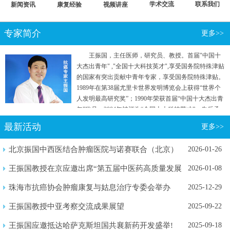
学术交流
联系我们
新闻资讯
康复经验
视频讲座
专家简介
更多>>
王振国，主任医师，研究员、教授。首届"中国十
大杰出青年" ,"全国十大科技英才",享受国务院特殊津贴
的国家有突出贡献中青年专家，享受国务院特殊津贴。
1989年在第38届尤里卡世界发明博览会上获得“世界个
人发明最高研究奖”；1990年荣获首届“中国十大杰出青
年”称号；2004年被评为“全国十大科技英才”。先后承
担国家"七五"重点攻关和“863计划”等五项国家级科研
最新活动
更多>>
项目。曾参加国家行政学院两院院士和专家理论研究
班。
北京振国中西医结合肿瘤医院与诺赛联合（北京）
2026-01-26
生物医学...
王振国教授在京应邀出席“第五届中医药高质量发展
2026-01-08
暨新质...
珠海市抗癌协会肿瘤康复与姑息治疗专委会举办
2025-12-29
2025年...
王振国教授中亚考察交流成果展望
2025-09-22
王振国应邀抵达哈萨克斯坦国共襄新药开发盛举!
2025-09-18