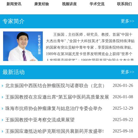
新闻资讯
康复经验
视频讲座
学术交流
联系我们
专家简介
更多>>
王振国，主任医师，研究员、教授。首届"中国十
大杰出青年" ,"全国十大科技英才",享受国务院特殊津贴
的国家有突出贡献中青年专家，享受国务院特殊津贴。
1989年在第38届尤里卡世界发明博览会上获得“世界个
人发明最高研究奖”；1990年荣获首届“中国十大杰出青
年”称号；2004年被评为“全国十大科技英才”。先后承
最新活动
更多>>
担国家"七五"重点攻关和“863计划”等五项国家级科研
项目。曾参加国家行政学院两院院士和专家理论研究
北京振国中西医结合肿瘤医院与诺赛联合（北京）
2026-01-26
班。
生物医学...
王振国教授在京应邀出席“第五届中医药高质量发展
2026-01-08
暨新质...
珠海市抗癌协会肿瘤康复与姑息治疗专委会举办
2025-12-29
2025年...
王振国教授中亚考察交流成果展望
2025-09-22
王振国应邀抵达哈萨克斯坦国共襄新药开发盛举!
2025-09-18