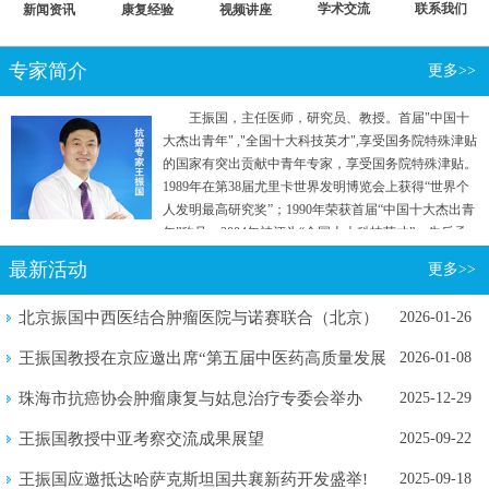
学术交流
联系我们
新闻资讯
康复经验
视频讲座
专家简介
更多>>
王振国，主任医师，研究员、教授。首届"中国十
大杰出青年" ,"全国十大科技英才",享受国务院特殊津贴
的国家有突出贡献中青年专家，享受国务院特殊津贴。
1989年在第38届尤里卡世界发明博览会上获得“世界个
人发明最高研究奖”；1990年荣获首届“中国十大杰出青
年”称号；2004年被评为“全国十大科技英才”。先后承
担国家"七五"重点攻关和“863计划”等五项国家级科研
最新活动
更多>>
项目。曾参加国家行政学院两院院士和专家理论研究
班。
北京振国中西医结合肿瘤医院与诺赛联合（北京）
2026-01-26
生物医学...
王振国教授在京应邀出席“第五届中医药高质量发展
2026-01-08
暨新质...
珠海市抗癌协会肿瘤康复与姑息治疗专委会举办
2025-12-29
2025年...
王振国教授中亚考察交流成果展望
2025-09-22
王振国应邀抵达哈萨克斯坦国共襄新药开发盛举!
2025-09-18