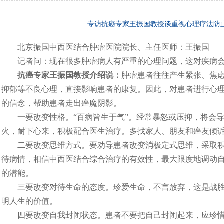
专访抗癌专家王振国教授谈重视心理疗法防
北京振国中西医结合肿瘤医院院长、主任医师：王振国
记者问：现在很多肿瘤病人有严重的心理问题，这对疾病
抗癌专家王振国教授介绍说：
肿瘤患者往往产生紧张、焦
抑郁等不良心理，直接影响患者的康复。因此，对患者进行心
的信念，帮助患者走出癌魔阴影。
一要改变性格。“百病皆生于气”。经常暴怒或压抑，将会
火，耐下心来，积极配合医生治疗。多找家人、朋友和癌友倾
二要改变思维方式。要劝导患者改变消极定式思维，采取
待病情，相信中西医结合综合治疗的有效性，最大限度地调动
的潜能。
三要改变对待生命的态度。珍爱生命，不言放弃，这是战
明人生的价值。
四要改变自我封闭状态。患者不要把自己封闭起来，应珍