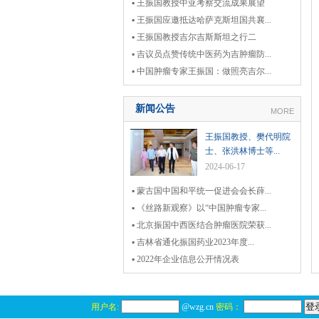
▪ 王振国教授中亚考察交流成果展望
▪ 王振国应邀抵达哈萨克斯坦国共襄...
▪ 王振国教授吉尔吉斯斯坦之行二
▪ 吉议员点赞传统中医药为吉肿瘤防...
▪ 中国肿瘤专家王振国：做照亮吉尔...
新闻公告
MORE
王振国教授、樊代明院
士、张洪林博士等...
2024-06-17
▪ 蒙古国中国和平统一促进会会长薛...
▪ 《丝路新观察》以“中国肿瘤专家...
▪ 北京振国中西医结合肿瘤医院荣获...
▪ 吉林省通化振国药业2023年度...
▪ 2022年企业信息公开情况表
用户名:
@wzg.cn
密码：