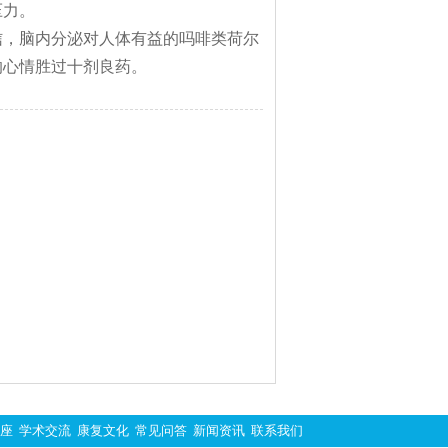
压力。
信，脑内分泌对人体有益的吗啡类荷尔
的心情胜过十剂良药。
座
学术交流
康复文化
常见问答
新闻资讯
联系我们