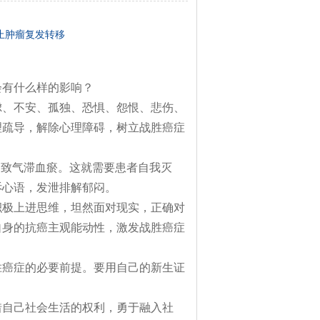
止肿瘤复发转移
会有什么样的影响？
虑、不安、孤独、恐惧、怨恨、悲伤、
理疏导，解除心理障碍，树立战胜癌症
导致气滞血瘀。这就需要患者自我灭
诉心语，发泄排解郁闷。
积极上进思维，坦然面对现实，正确对
自身的抗癌主观能动性，激发战胜癌症
胜癌症的必要前提。要用自己的新生证
惜自己社会生活的权利，勇于融入社