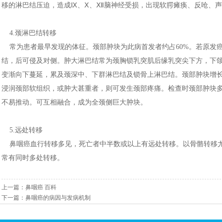
移的淋巴结压迫，造成Ⅸ、Ⅹ、Ⅻ脑神经受损，出现软腭瘫痪、反呛、
4.颈淋巴结转移
常为患者最早发现的体征。颈部肿块为此病首发者约占60%。若原发
结，后可侵及对侧。肿大淋巴结常为颈胸锁乳突肌后缘乳突尖下方，下
变渐向下蔓延，累及颈深中、下群淋巴结及锁骨上淋巴结。颈部肿块增
浸润颈部软组织，或肿大甚重者，则可发生颈部疼痛。检查时颈部肿块
不易推动。可互相融合，成为全颈侧巨大肿块。
5.远处转移
鼻咽癌血行转移多见，死亡者中半数或以上有远处转移。以骨骼转移尤
常有同时多处转移。
上一篇：
鼻咽癌 百科
下一篇：
鼻咽癌的病因与发病机制