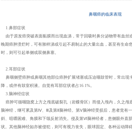
鼻咽癌的临床表现
1.鼻部症状
由于原发癌突破表面黏膜而出现血涕，常于回吸时鼻分泌物带有血丝或
晚期癌肿溃烂时，可有脓样涕或引起不易制止的大量出血，甚至有生命
时，则可引起单侧或双侧鼻塞。
2.耳部症状
鼻咽侧壁癌肿或鼻咽其他部位癌肿扩展堵塞或压迫咽鼓管时，常出现卡
降，或伴有鼓室积液。自觉有耳部症状者占16.1%。
3.脑神经症状
癌肿可循咽隐窝上方之颅底破裂孔（岩蝶骨区）而侵入颅内，久之颅底
脑神经，继可累及第Ⅳ、Ⅲ及第Ⅱ脑神经。第Ⅴ脑神经受损后，患者觉有
斜、咀嚼困难、角膜和下颌反射消失。侵及第Ⅵ脑神经者，患侧眼外直
状。其他脑神经如亦被侵犯，则可有视力丧失，眼球固定、各种运动障