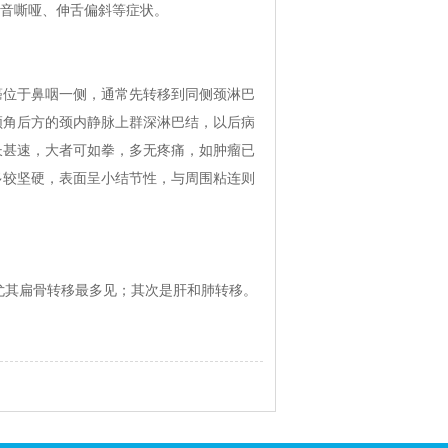
声音嘶哑、伸舌偏斜等症状。
癌位于鼻咽一侧，通常先转移到同侧颈淋巴
颌角后方的颈内静脉上群深淋巴结，以后病
长甚速，大者可如拳，多无疼痛，如肿瘤已
多较坚硬，表面呈小结节性，与周围粘连则
其扁骨转移最多见；其次是肝和肺转移。