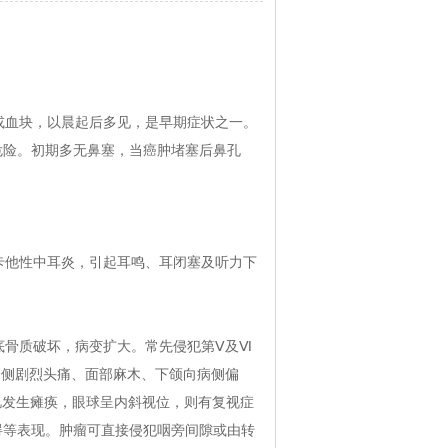
血块，以晨起后多见，是早期症状之一。
危险。初期多无鼻塞，当癌肿堵塞后鼻孔
他性中耳炎，引起耳鸣、耳闭塞及听力下
骨质破坏，病变扩大。常先侵犯第Ⅴ及Ⅵ
一侧剧烈头痛、面部麻木、下颌向病侧偏
肌发生瘫痪，眼球呈内斜视位，则有复视症
碍等表现。肿瘤可直接侵犯咽旁间隙或由转