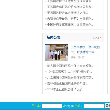
▪ 王振国教授中亚考察交流成果展望
▪ 王振国应邀抵达哈萨克斯坦国共襄...
▪ 王振国教授吉尔吉斯斯坦之行二
▪ 吉议员点赞传统中医药为吉肿瘤防...
▪ 中国肿瘤专家王振国：做照亮吉尔...
新闻公告
MORE
王振国教授、樊代明院
士、张洪林博士等...
2024-06-17
▪ 蒙古国中国和平统一促进会会长薛...
▪ 《丝路新观察》以“中国肿瘤专家...
▪ 北京振国中西医结合肿瘤医院荣获...
▪ 吉林省通化振国药业2023年度...
▪ 2022年企业信息公开情况表
用户名:
@wzg.cn
密码：