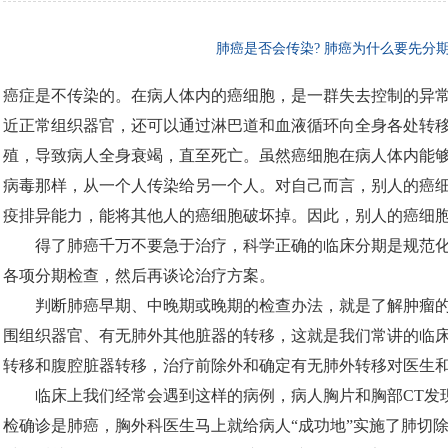
肺癌是否会传染? 肺癌为什么要先分期
癌症是不传染的。在病人体内的癌细胞，是一群失去控制的异
近正常组织器官，还可以通过淋巴道和血液循环向全身各处转
殖，导致病人全身衰竭，直至死亡。虽然癌细胞在病人体内能
病毒那样，从一个人传染给另一个人。对自己而言，别人的癌
疫排异能力，能将其他人的癌细胞破坏掉。因此，别人的癌细
得了肺癌千万不要急于治疗，科学正确的临床分期是规范
各项分期检查，然后再谈论治疗方案。
判断肺癌早期、中晚期或晚期的检查办法，就是了解肿瘤
围组织器官、有无肺外其他脏器的转移，这就是我们常讲的临
转移和腹腔脏器转移，治疗前除外和确定有无肺外转移对医生
临床上我们经常会遇到这样的病例，病人胸片和胸部
CT
发
检确诊是肺癌，胸外科医生马上就给病人“成功地”实施了肺切