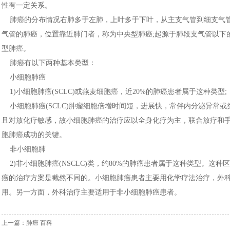
性有一定关系。
肺癌的分布情况右肺多于左肺，上叶多于下叶，从主支气管到细支气管
气管的肺癌，位置靠近肺门者，称为中央型肺癌;起源于肺段支气管以下
型肺癌。
肺癌有以下两种基本类型：
小细胞肺癌
1)小细胞肺癌(SCLC)或燕麦细胞癌，近20%的肺癌患者属于这种类型;
小细胞肺癌(SCLC)肿瘤细胞倍增时间短，进展快，常伴内分泌异常或
且对放化疗敏感，故小细胞肺癌的治疗应以全身化疗为主，联合放疗和
胞肺癌成功的关键。
非小细胞肺
2)非小细胞肺癌(NSCLC)类，约80%的肺癌患者属于这种类型。这
癌的治疗方案是截然不同的。小细胞肺癌患者主要用化学疗法治疗，外
用。另一方面，外科治疗主要适用于非小细胞肺癌患者。
上一篇：
肺癌 百科