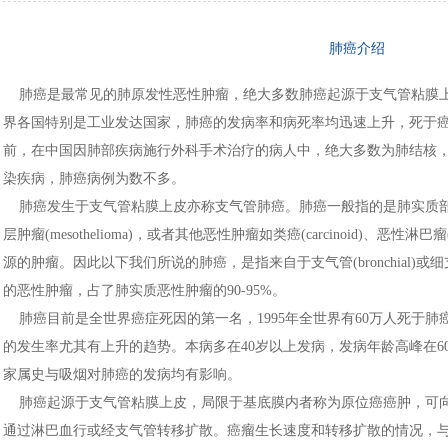
肺癌介绍
肺癌是最常见的肺原发性恶性肿瘤，绝大多数肺癌起源于支气管粘膜上
界各国特别是工业发达国家，肺癌的发病率和病死率均迅速上升，死于癌
前，在中国因肺部疾病施行外科手术治疗的病人中，绝大多数为肺结核
染疾病，肺癌病例为数不多。
肺癌发生于支气管粘膜上皮亦称支气管肺癌。肺癌一般指的是肺实质部
层肿瘤(mesothelioma)，或者其他恶性肿瘤如类癌(carcinoid)、恶性淋巴瘤(
源的肿瘤。因此以下我们所说的肺癌，是指来自于支气管(bronchial)或细支气管(bronc
的恶性肿瘤，占了肺实质恶性肿瘤的90-95%。
肺癌目前是全世界癌症死因的第一名，1995年全世界有60万人死于肺
的发生率尤其有上升的趋势。本病多在40岁以上发病，发病年龄高峰在60～
家属史与吸烟对肺癌的发病均有影响。
肺癌起源于支气管粘膜上皮，局限于基底膜内者称为原位癌癌肿，可向
通过淋巴血行或经支气管转移扩散。癌瘤生长速度和转移扩散的情况，