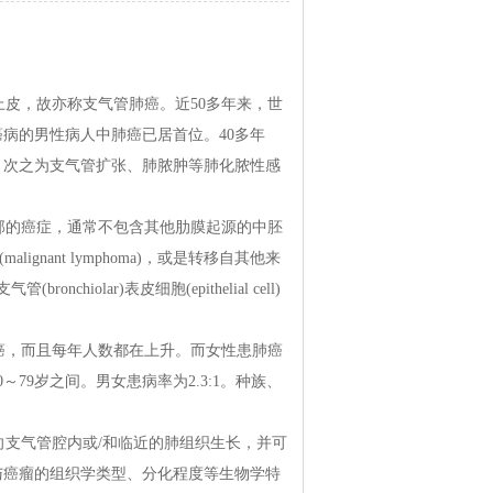
皮，故亦称支气管肺癌。近50多年来，世
病的男性病人中肺癌已居首位。40多年
，次之为支气管扩张、肺脓肿等肺化脓性感
的癌症，通常不包含其他肋膜起源的中胚
malignant lymphoma)，或是转移自其他来
hiolar)表皮细胞(epithelial cell)
癌，而且每年人数都在上升。而女性患肺癌
79岁之间。男女患病率为2.3:1。种族、
支气管腔内或/和临近的肺组织生长，并可
与癌瘤的组织学类型、分化程度等生物学特