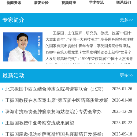
学术交流
联系我们
新闻资讯
康复经验
视频讲座
专家简介
更多>>
王振国，主任医师，研究员、教授。首届"中国十
大杰出青年" ,"全国十大科技英才",享受国务院特殊津贴
的国家有突出贡献中青年专家，享受国务院特殊津贴。
1989年在第38届尤里卡世界发明博览会上获得“世界个
人发明最高研究奖”；1990年荣获首届“中国十大杰出青
年”称号；2004年被评为“全国十大科技英才”。先后承
担国家"七五"重点攻关和“863计划”等五项国家级科研
最新活动
更多>>
项目。曾参加国家行政学院两院院士和专家理论研究
班。
北京振国中西医结合肿瘤医院与诺赛联合（北京）
2026-01-26
生物医学...
王振国教授在京应邀出席“第五届中医药高质量发展
2026-01-08
暨新质...
珠海市抗癌协会肿瘤康复与姑息治疗专委会举办
2025-12-29
2025年...
王振国教授中亚考察交流成果展望
2025-09-22
王振国应邀抵达哈萨克斯坦国共襄新药开发盛举!
2025-09-18